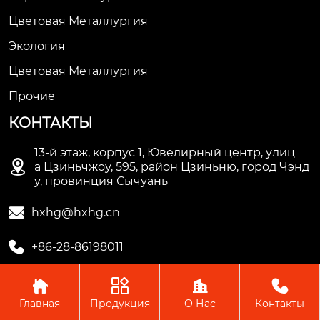
Цветовая Металлургия
Экология
Цветовая Металлургия
Прочие
КОНТАКТЫ
13-й этаж, корпус 1, Ювелирный центр, улиц

а Цзиньчжоу, 595, район Цзиньню, город Чэнд
у, провинция Сычуань

hxhg@hxhg.cn

+86-28-86198011




Главная
Продукция
О Нас
Контакты
Copyright © ООО Чэнду Ичжи Технолоджи
Пожалуйста, оставьте нам сообщение