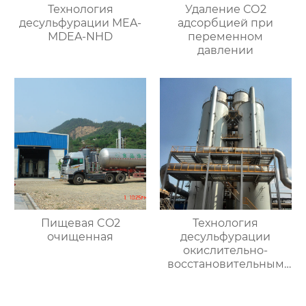
Технология
Удаление СО2
десульфурации MEA-
адсорбцией при
MDEA-NHD
переменном
давлении
Пищевая CO2
Технология
очищенная
десульфурации
окислительно-
восстановительным
влажным методом