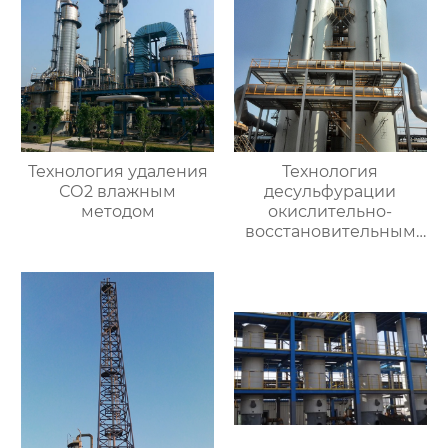
Технология удаления
Технология
СО2 влажным
десульфурации
методом
окислительно-
восстановительным
влажным методом