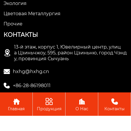
Экология
Цветовая Металлургия
Прочие
КОНТАКТЫ
13-й этаж, корпус 1, Ювелирный центр, улиц

а Цзиньчжоу, 595, район Цзиньню, город Чэнд
у, провинция Сычуань

hxhg@hxhg.cn

+86-28-86198011




Главная
Продукция
О Нас
Контакты
Copyright © ООО Чэнду Ичжи Технолоджи
Пожалуйста, оставьте нам сообщение
Пожалуйста, введите свой адрес
электронной почты, и мы ответим на