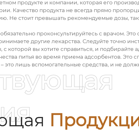
тном продукте и компании, которая его производ
рии. Качество продукта не всегда прямо пропор
ю. Не стоит превышать рекомендуемые дозы, так 
язательно проконсультируйтесь с врачом. Это ос
ринимаете другие лекарства. Следуйте точно ин
 с которой вы хотите справиться, и подбирайте а
чества питья во время приема адсорбентов. Это
 – это лишь вспомогательные средства, и не дол
ствующая
ия
ующая
Продукц