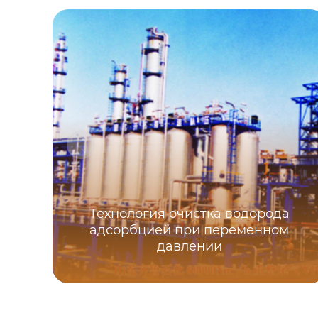
Технология очистка водорода
адсорбцией при переменном
давлении