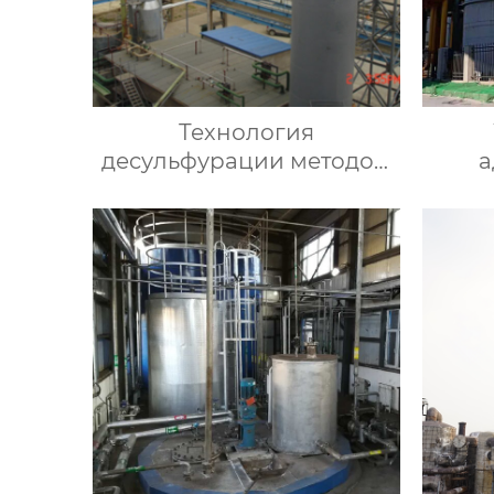
Технология
десульфурации методом
а
ионной жидкости
пер