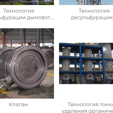
Технология
Технология
ьфурации дымового
десульфурации
 с помощью аммиака
удаления СО2 мет
NHD
Клапан
Технология тонк
удаления органич