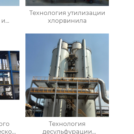
Технология утилизации
 и
хлорвинила
одом
ого
Технология
еской
десульфурации