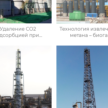
Удаление СО2
Технология извле
дсорбцией при
метана – биога
еменном давлении