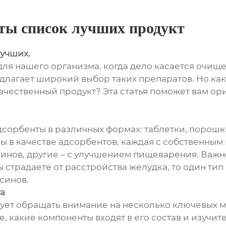
ты список лучших продукт
лучших.
я нашего организма, когда дело касается очище
агает широкий выбор таких препаратов. Но как 
чественный продукт? Эта статья поможет вам ор
орбенты в различных формах: таблетки, порошки,
ы в качестве адсорбентов, каждая с собственны
инов, другие – с улучшением пищеварения. Важн
 страдаете от расстройства желудка, то один тип
синов.
а
ует обращать внимание на несколько ключевых м
, какие компоненты входят в его состав и изучит