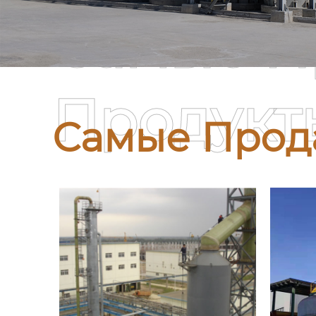
Самые П
Продукт
Самые Прод