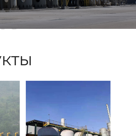
ые
кты