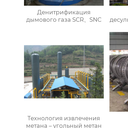
Денитрификация
дымового газа SCR、SNC
десул
газа
Технология извлечения
метана – угольный метан