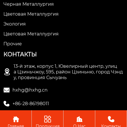
Черная Металлургия
Цветовая Металлургия
Экология
Цветовая Металлургия
Прочие
КОНТАКТЫ
13-й этаж, корпус 1, Ювелирный центр, улиц

а Цзиньчжоу, 595, район Цзиньню, город Чэнд
у, провинция Сычуань

hxhg@hxhg.cn

+86-28-86198011




Главная
Продукция
О Нас
Контакты