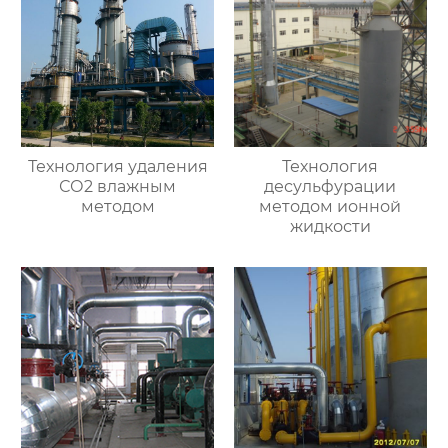
Технология удаления
Технология
СО2 влажным
десульфурации
методом
методом ионной
жидкости