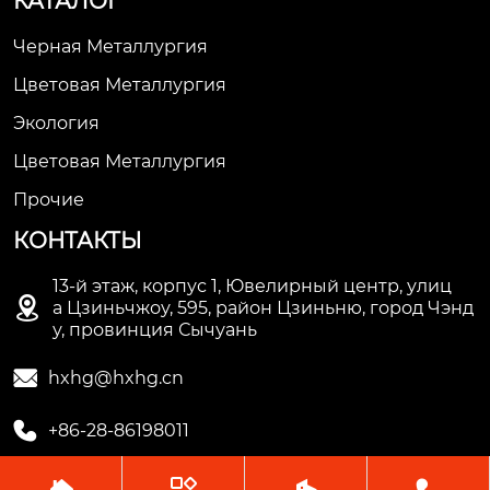
КАТАЛОГ
Черная Металлургия
Цветовая Металлургия
Экология
Цветовая Металлургия
Прочие
КОНТАКТЫ
13-й этаж, корпус 1, Ювелирный центр, улиц

а Цзиньчжоу, 595, район Цзиньню, город Чэнд
у, провинция Сычуань

hxhg@hxhg.cn

+86-28-86198011



