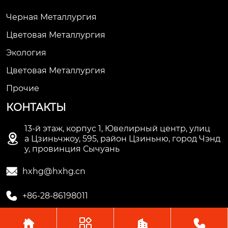
Черная Металлургия
Цветовая Металлургия
Экология
Цветовая Металлургия
Прочие
КОНТАКТЫ
13-й этаж, корпус 1, Ювелирный центр, улиц

а Цзиньчжоу, 595, район Цзиньню, город Чэнд
у, провинция Сычуань

hxhg@hxhg.cn

+86-28-86198011



