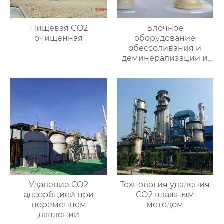
Пищевая CO2
Блочное
очищенная
оборудование
обессоливания и
деминерализации и
специальная смола
Удаление СО2
Технология удаления
адсорбцией при
СО2 влажным
переменном
методом
давлении