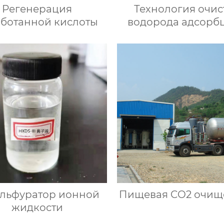
Регенерация
Технология очис
аботанной кислоты
водорода адсорб
при переменн
давлении
льфуратор ионной
Пищевая CO2 очищ
жидкости