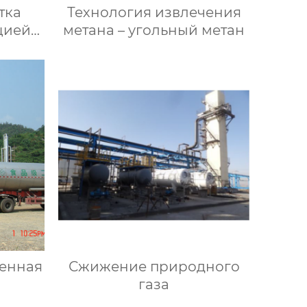
тка
Технология извлечения
цией
метана – угольный метан
ом
енная
Сжижение природного
газа