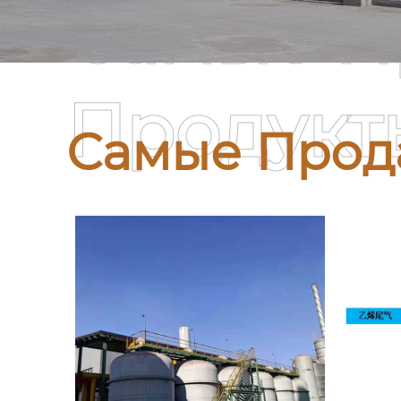
Самые П
Продукт
Самые Прод