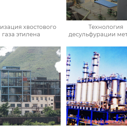
изация хвостового
Технология
газа этилена
десульфурации ме
ионной жидкос