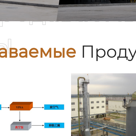
родаваем
ы
аваемые
Проду