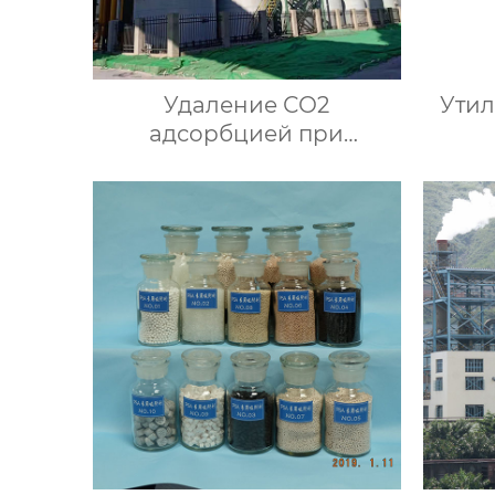
Удаление СО2
Утил
адсорбцией при
переменном давлении