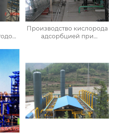
Производство кислорода
тодом
адсорбцией при
ти
переменном давлении