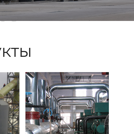
ые
кты