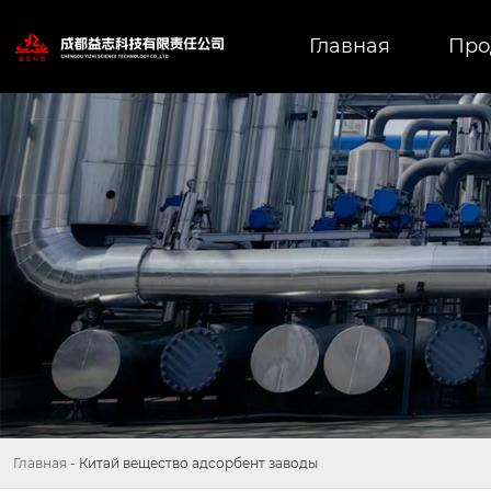
Главная
Про
Главная
-
Китай вещество адсорбент заводы