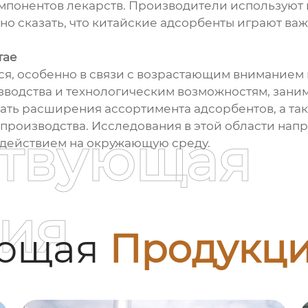
мпонентов лекарств. Производители используют 
о сказать, что китайские адсорбенты играют ва
тае
ся, особенно в связи с возрастающим вниманием 
зводства и технологическим возможностям, зани
ать расширения ассортимента адсорбентов, а та
производства. Исследования в этой области нап
ствующая
действием на окружающую среду.
ия
ующая
Продукц