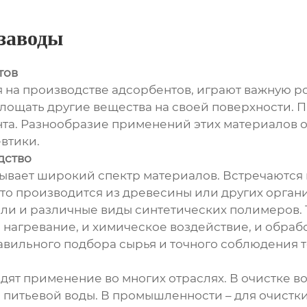
 заводы
тов
 на производстве адсорбентов, играют важную 
лощать другие вещества на своей поверхности. Пр
нта. Разнообразие применений этих материалов ог
втики.
дство
ывает широкий спектр материалов. Встречаются 
сто производится из древесины или других орга
ли и различные виды синтетических полимеров.
и нагревание, и химическое воздействие, и обраб
авильного подбора сырья и точного соблюдения 
дят применение во многих отраслях. В очистке в
питьевой воды. В промышленности – для очистки