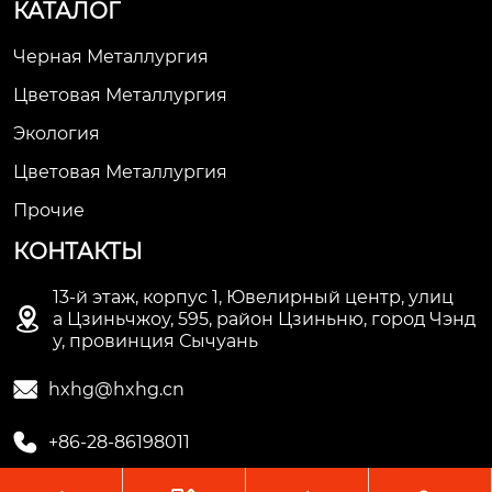
КАТАЛОГ
Черная Металлургия
Цветовая Металлургия
Экология
Цветовая Металлургия
Прочие
КОНТАКТЫ
13-й этаж, корпус 1, Ювелирный центр, улиц

а Цзиньчжоу, 595, район Цзиньню, город Чэнд
у, провинция Сычуань

hxhg@hxhg.cn

+86-28-86198011