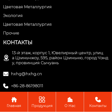
Цветовая Металлургия
Экология
Цветовая Металлургия
Прочие
КОНТАКТЫ
13-й этаж, корпус 1, Ювелирный центр, улиц

а Цзиньчжоу, 595, район Цзиньню, город Чэнд
у, провинция Сычуань

hxhg@hxhg.cn

+86-28-86198011




Главная
Продукция
О Нас
Контакты
Copyright © ООО Чэнду Ичжи Технолоджи
Пожалуйста, оставьте нам сообщение