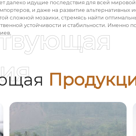
т далеко идущие последствия для всей мировой 
-импортеров, и даже на развитие альтернативных
той сложной мозаики, стремясь найти оптимальн
ственной устойчивости и стабильности. Именно 
ствующая
иев.
ия
ующая
Продукц