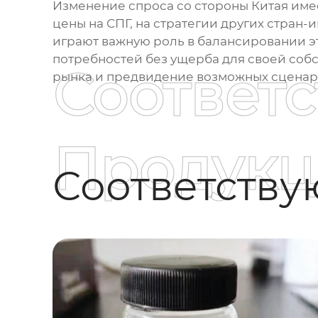
Изменение спроса со стороны Китая имее
цены на СПГ, на стратегии других стран
играют важную роль в балансировании э
потребностей без ущерба для своей соб
Соответ
рынка и предвидение возможных сценар
Продукц
Соответств