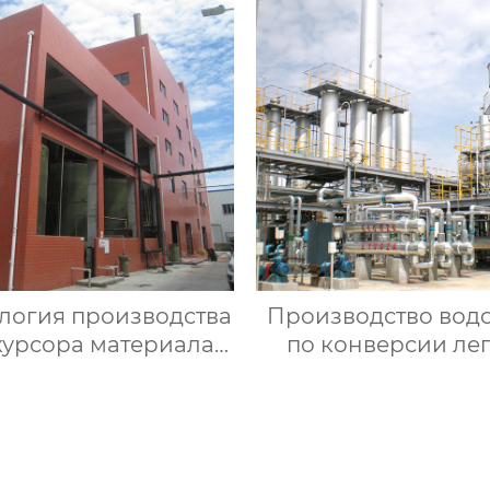
логия производства
Производство вод
курсора материала
по конверсии ле
аккумулятора
углеводородов с 