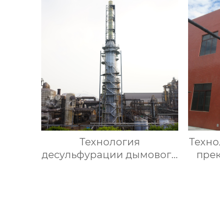
Технология
Техно
десульфурации дымового
пре
газа с помощью аммиака