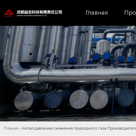
Главная
Про
Главная
-
Китай давление сжижения природного газа Производител