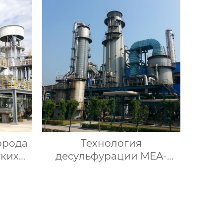
орода
Технология
гких
десульфурации MEA-
паром
MDEA-NHD