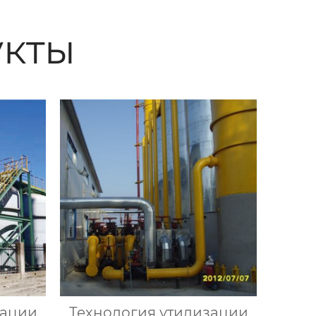
кты
зации
Технология утилизации