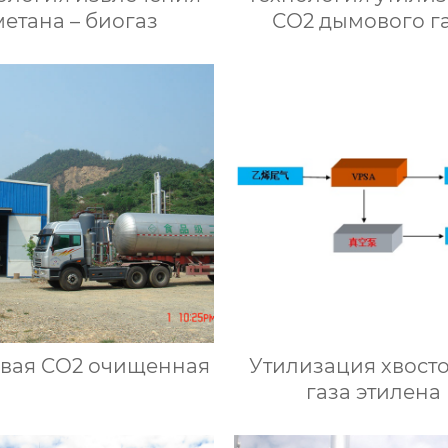
метана – биогаз
СО2 дымового г
вая CO2 очищенная
Утилизация хвост
газа этилена