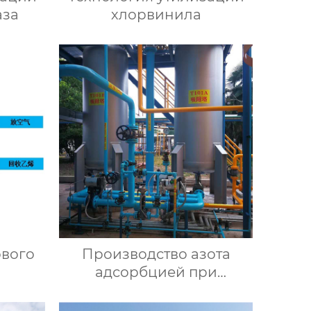
аза
хлорвинила
ового
Производство азота
адсорбцией при
переменном давлении