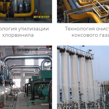
ология утилизации
Технология очис
хлорвинила
коксового газ