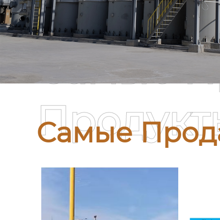
Самые П
Продукт
Самые Прод