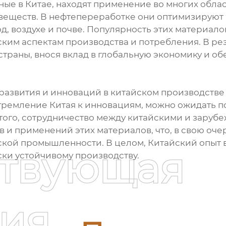
ные в Китае, находят применение во многих обл
веществ. В нефтепереработке они оптимизируют 
д, воздухе и почве. Популярность этих материало
им аспектам производства и потребления. В рез
траны, внося вклад в глобальную экономику и о
азвития и инноваций в китайском производстве 
стремление Китая к инновациям, можно ожидать п
 того, сотрудничество между китайскими и зару
 и применений этих материалов, что, в свою оч
кой промышленности. В целом, Китайский опыт в 
ствующая
ски устойчивому производству.
ия