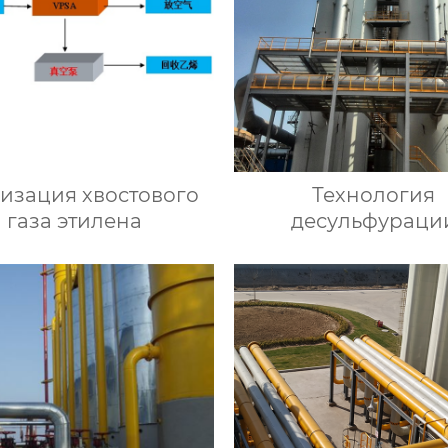
изация хвостового
Технология
газа этилена
десульфураци
окислительно
восстановитель
влажным метод