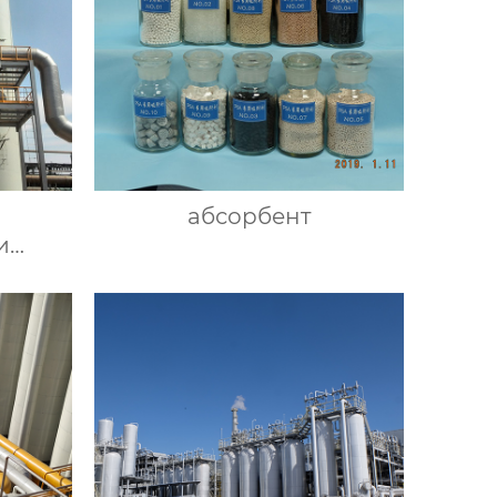
абсорбент
и
-
ным
ом