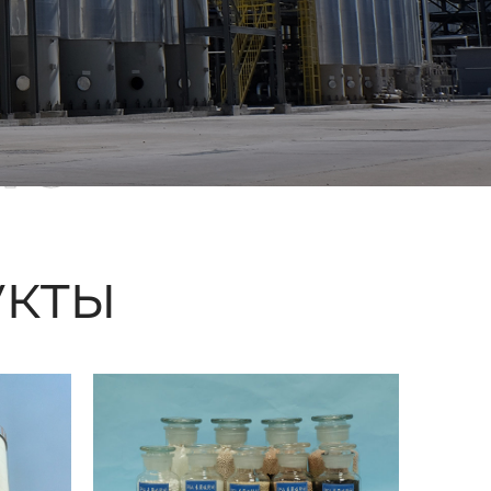
ые
кты