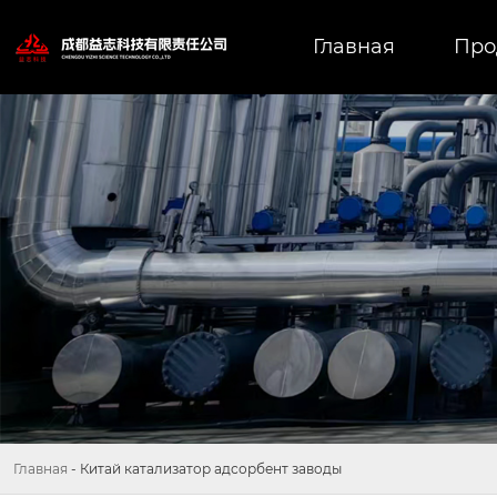
Главная
Про
Главная
-
Китай катализатор адсорбент заводы