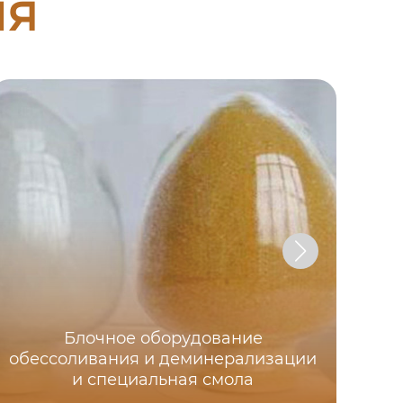
ия
Блочное оборудование
обессоливания и деминерализации
П
и специальная смола