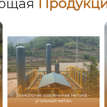
ующая
Продукц
Технология извлечения метана –
угольный метан