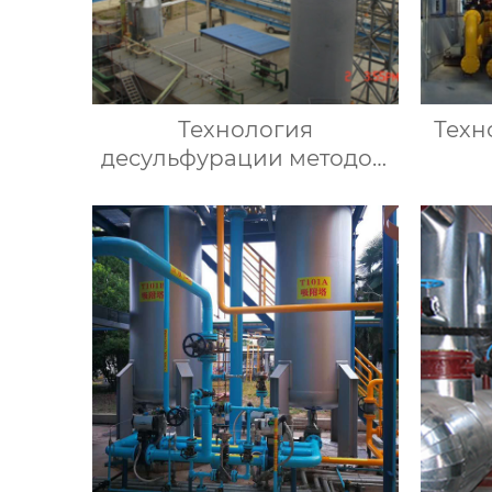
Технология
Техн
десульфурации методом
ионной жидкости