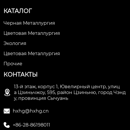
КАТАЛОГ
Черная Металлургия
Цветовая Металлургия
Экология
Цветовая Металлургия
Прочие
КОНТАКТЫ
13-й этаж, корпус 1, Ювелирный центр, улиц

а Цзиньчжоу, 595, район Цзиньню, город Чэнд
у, провинция Сычуань

hxhg@hxhg.cn

+86-28-86198011