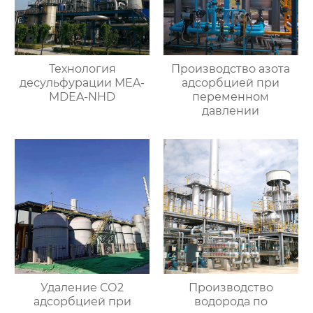
Технология
Производство азота
десульфурации MEA-
адсорбцией при
MDEA-NHD
переменном
давлении
Удаление СО2
Производство
адсорбцией при
водорода по