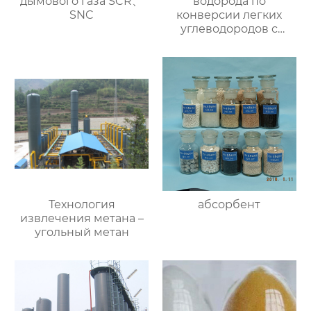
дымового газа SCR、
водорода по
SNC
конверсии легких
углеводородов с
паром
Технология
абсорбент
извлечения метана –
угольный метан