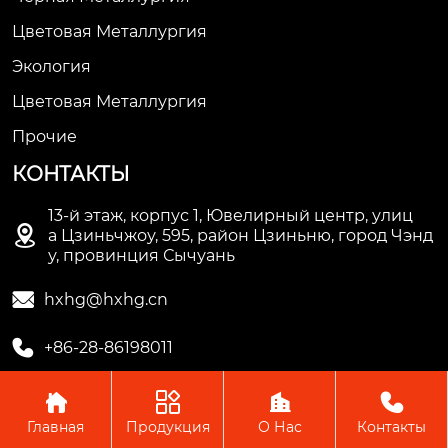
Цветовая Металлургия
Экология
Цветовая Металлургия
Прочие
КОНТАКТЫ
13-й этаж, корпус 1, Ювелирный центр, улиц

а Цзиньчжоу, 595, район Цзиньню, город Чэнд
у, провинция Сычуань

hxhg@hxhg.cn

+86-28-86198011




Главная
Продукция
О Нас
Контакты
Copyright © ООО Чэнду Ичжи Технолоджи
Пожалуйста, оставьте нам сообщение