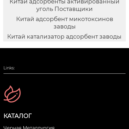
Китай адсорбенты активированный
уголь Поставщики
Китай адсорбент микотоксинов
заводы
Китай катализатор адсорбент заводы
Links:
КАТАЛОГ
Черная Металлургия