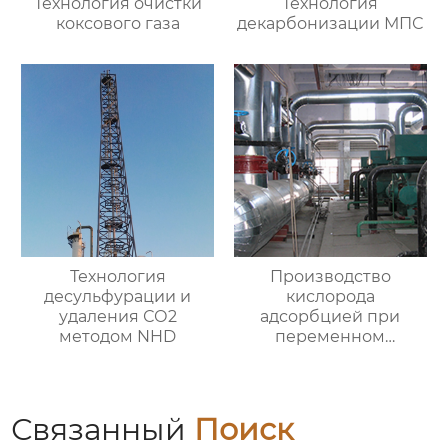
Технология очистки
Технология
коксового газа
декарбонизации МПС
Технология
Производство
десульфурации и
кислорода
удаления СО2
адсорбцией при
методом NHD
переменном
давлении
Связанный
Поиск