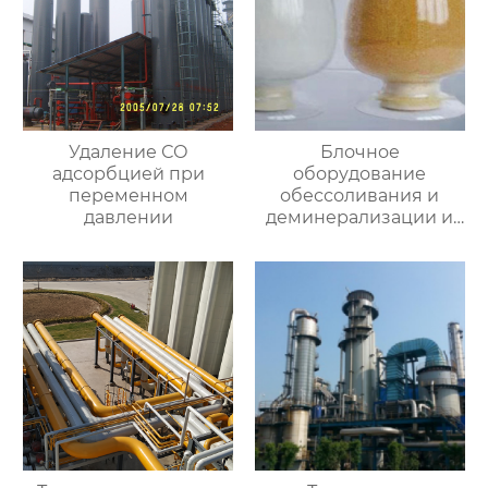
Удаление СО
Блочное
адсорбцией при
оборудование
переменном
обессоливания и
давлении
деминерализации и
специальная смола