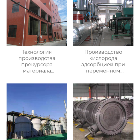
Технология
Производство
производства
кислорода
прекурсора
адсорбцией при
материала
переменном
аккумулятора
давлении