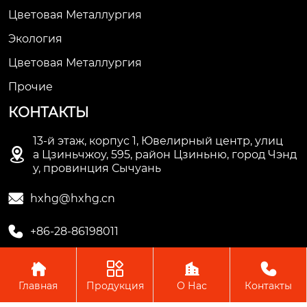
Цветовая Металлургия
Экология
Цветовая Металлургия
Прочие
КОНТАКТЫ
13-й этаж, корпус 1, Ювелирный центр, улиц

а Цзиньчжоу, 595, район Цзиньню, город Чэнд
у, провинция Сычуань

hxhg@hxhg.cn

+86-28-86198011




Главная
Продукция
О Нас
Контакты
Copyright © ООО Чэнду Ичжи Технолоджи
Пожалуйста, оставьте нам сообщение