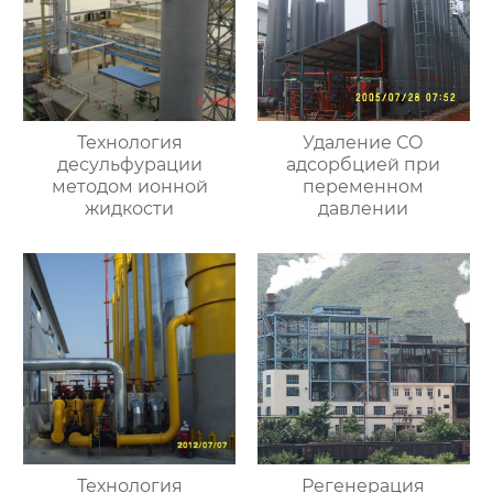
Технология
Удаление СО
десульфурации
адсорбцией при
методом ионной
переменном
жидкости
давлении
Технология
Регенерация