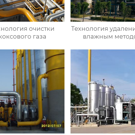
хнология очистки
Технология удален
коксового газа
влажным метод