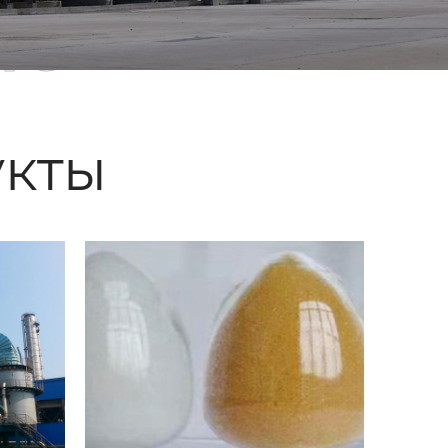
ые
кты