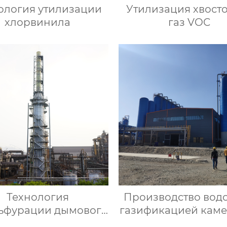
ология утилизации
Утилизация хвост
хлорвинила
газ VOC
Технология
Производство вод
ьфурации дымового
газификацией кам
 с помощью аммиака
угля