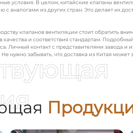
ные условия. В целом, китайские клапаны венти
 с аналогами из других стран. Это делает их до
водству клапанов вентиляции стоит обратить вни
в качества и соответствия стандартам. Подробны
са. Личный контакт с представителями завода и
Не нужно забывать, что доставка из Китая может
ствующая
ия
ующая
Продукц