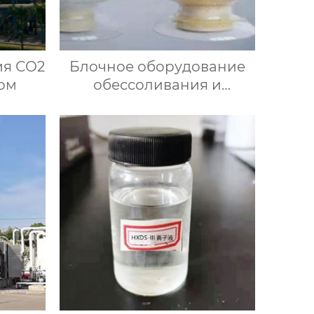
ия СО2
Блочное оборудование
ом
обессоливания и
деминерализации и
специальная смола