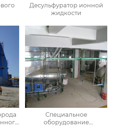
ового
Десульфуратор ионной
жидкости
орода
Специальное
енного
оборудование
регенерации кислоты