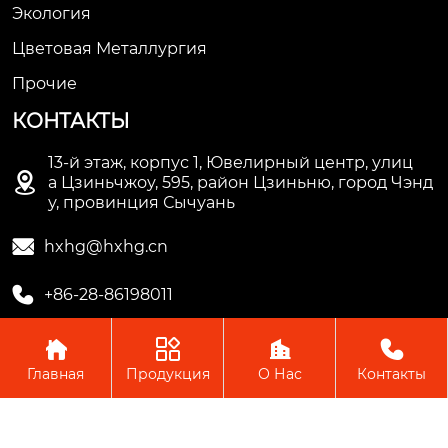
Экология
Цветовая Металлургия
Прочие
КОНТАКТЫ
13-й этаж, корпус 1, Ювелирный центр, улиц

а Цзиньчжоу, 595, район Цзиньню, город Чэнд
у, провинция Сычуань

hxhg@hxhg.cn

+86-28-86198011




Главная
Продукция
О Нас
Контакты
Copyright © ООО Чэнду Ичжи Технолоджи
Пожалуйста, оставьте нам сообщение
Пожалуйста, введите свой адрес
электронной почты, и мы ответим на