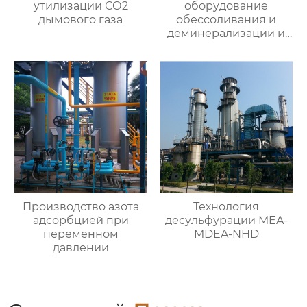
утилизации СО2
оборудование
дымового газа
обессоливания и
деминерализации и
специальная смола
Производство азота
Технология
адсорбцией при
десульфурации MEA-
переменном
MDEA-NHD
давлении