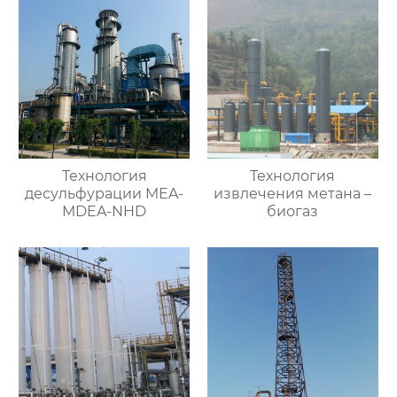
Технология
Технология
десульфурации MEA-
извлечения метана –
MDEA-NHD
биогаз