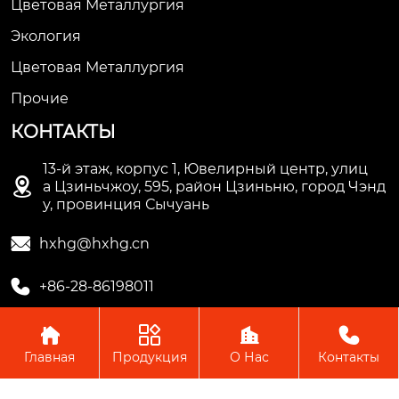
Цветовая Металлургия
Экология
Цветовая Металлургия
Прочие
КОНТАКТЫ
13-й этаж, корпус 1, Ювелирный центр, улиц

а Цзиньчжоу, 595, район Цзиньню, город Чэнд
у, провинция Сычуань

hxhg@hxhg.cn

+86-28-86198011




Главная
Продукция
О Нас
Контакты
Copyright © ООО Чэнду Ичжи Технолоджи
Пожалуйста, оставьте нам сообщение