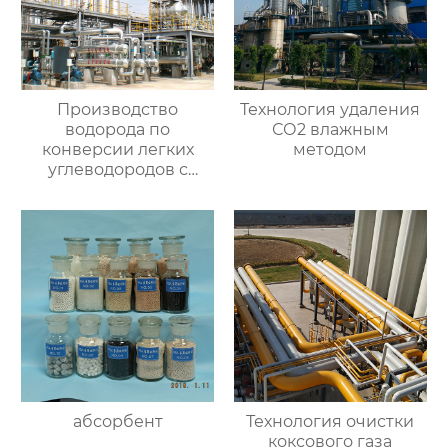
Производство
Технология удаления
водорода по
СО2 влажным
конверсии легких
методом
углеводородов с
паром
абсорбент
Технология очистки
коксового газа