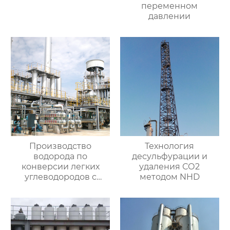
переменном
давлении
Производство
Технология
водорода по
десульфурации и
конверсии легких
удаления СО2
углеводородов с
методом NHD
паром