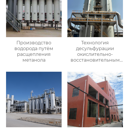
Производство
Технология
водорода путём
десульфурации
расщепления
окислительно-
метанола
восстановительным
влажным методом