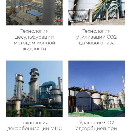
Технология
Технология
десульфурации
утилизации СО2
методом ионной
дымового газа
жидкости
Технология
Удаление СО2
декарбонизации МПС
адсорбцией при