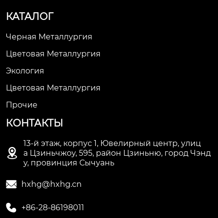
КАТАЛОГ
Черная Металлургия
Цветовая Металлургия
Экология
Цветовая Металлургия
Прочие
КОНТАКТЫ
13-й этаж, корпус 1, Ювелирный центр, улиц

а Цзиньчжоу, 595, район Цзиньню, город Чэнд
у, провинция Сычуань

hxhg@hxhg.cn

+86-28-86198011