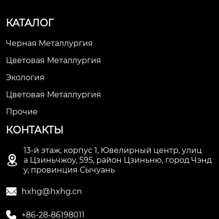
КАТАЛОГ
Черная Металлургия
Цветовая Металлургия
Экология
Цветовая Металлургия
Прочие
КОНТАКТЫ
13-й этаж, корпус 1, Ювелирный центр, улиц

а Цзиньчжоу, 595, район Цзиньню, город Чэнд
у, провинция Сычуань

hxhg@hxhg.cn

+86-28-86198011