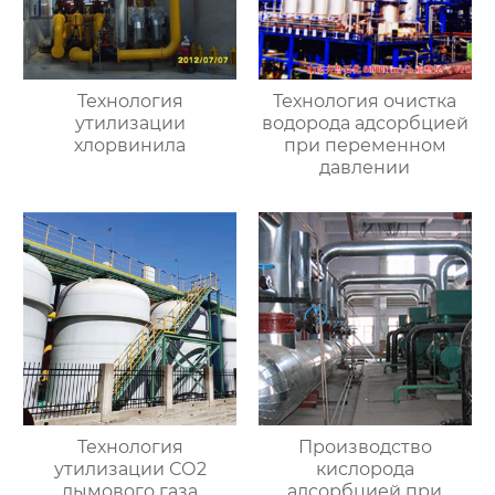
Технология
Технология очистка
утилизации
водорода адсорбцией
хлорвинила
при переменном
давлении
Технология
Производство
утилизации СО2
кислорода
дымового газа
адсорбцией при