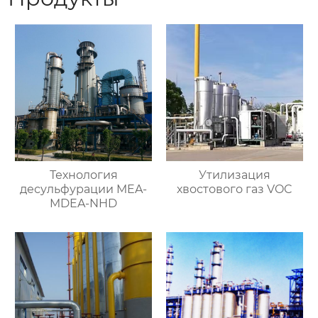
Технология
Утилизация
десульфурации MEA-
хвостового газ VOC
MDEA-NHD