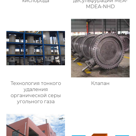
кислорода
десульфурации MEA-
MDEA-NHD
Технология тонкого
Клапан
удаления
органической серы
угольного газа