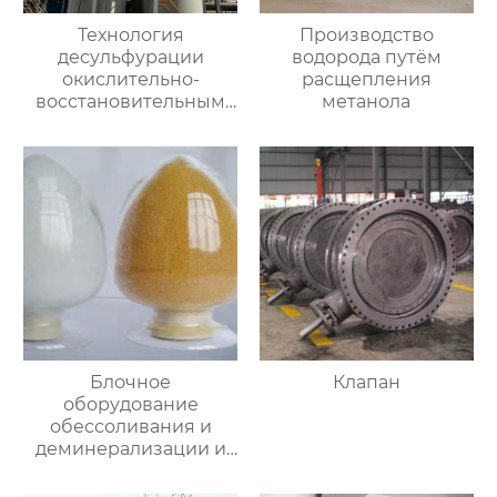
Технология
Производство
десульфурации
водорода путём
окислительно-
расщепления
восстановительным
метанола
влажным методом
Блочное
Клапан
оборудование
обессоливания и
деминерализации и
специальная смола