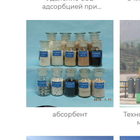
адсорбцией при
переменном давлении
абсорбент
Техн