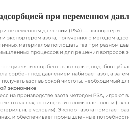
 адсорбцией при переменном дав
при переменном давлении (PSA) — экспортеры
 и экспортером азота, полученного методом адс
зличных материалов поглощать газ при разном дав
ромышленных процессов и для решения вопросов 
специальных сорбентов, которые, подобно губка
ала сорбент под давлением набирает азот, а затем
т получать азот высокой чистоты, необходимый дл
вой экономике
я на производстве азота методом PSA, играют в
ных отраслях, от пищевой промышленности (охла
(стерильные условия). Экспорт азота помогает р
транах, и обеспечивает промышленные потребности