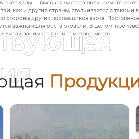
 очевидны — высокая чистота получаемого азота
ай, как и другие страны, сталкивается с такими 
со стороны других поставщиков азота. Постоянн
тся важным для роста отрасли. В целом, произво
ствующая
 Китай занимает в ней заметное место.
ия
ующая
Продукц