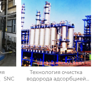
ия
Технология очистка
R、SNC
водорода адсорбцией
при переменном
давлении