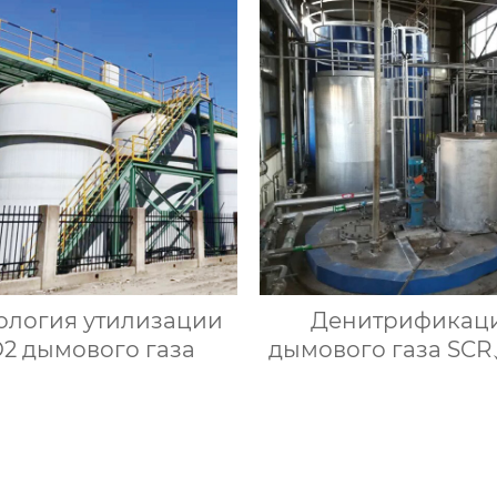
ология утилизации
Денитрификац
2 дымового газа
дымового газа SC