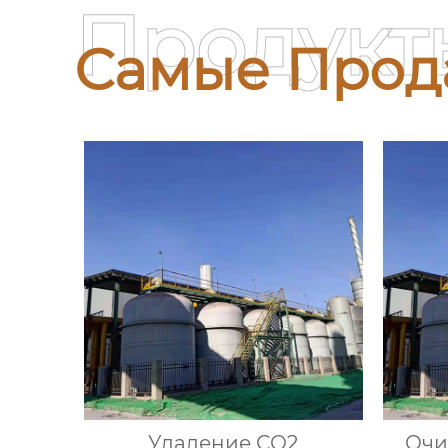
Продукт
Самые Прод
Удаление СО2
Очи