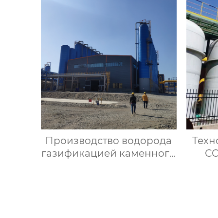
Производство водорода
Техн
газификацией каменного
СО
угля