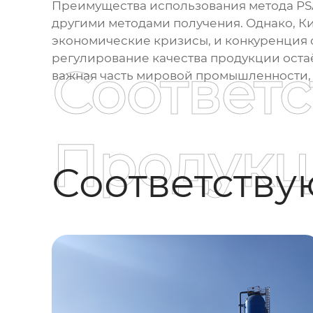
Преимущества использования метода PSA
другими методами получения. Однако, Кит
экономические кризисы, и конкуренция 
регулирование качества продукции остаё
Соответ
важная часть мировой промышленности, и
Продукц
Соответств