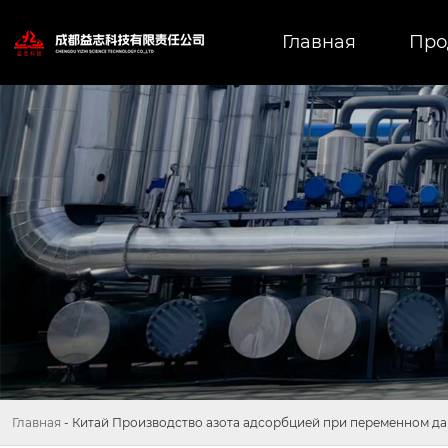
Главная
Про
Главная
-
Китай Производство азота адсорбцией при переменном д