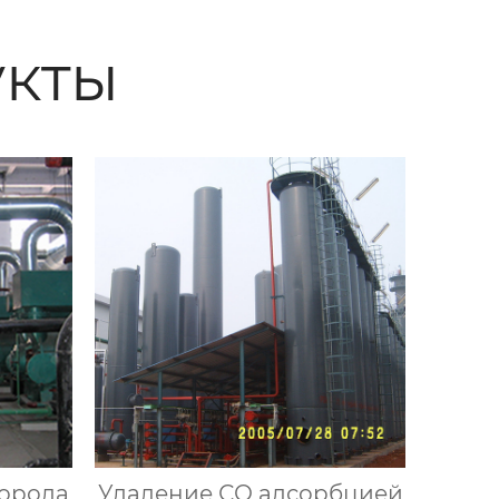
кты
орода
Удаление СО адсорбцией