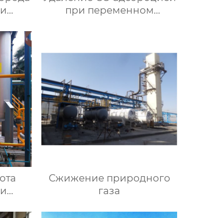
ри
при переменном
ении
давлении
ота
Сжижение природного
ри
газа
ении