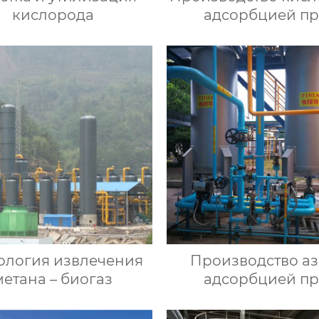
кислорода
адсорбцией п
переменном давл
ология извлечения
Производство аз
метана – биогаз
адсорбцией п
переменном давл