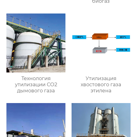
биогаз
Технология
Утилизация
утилизации СО2
хвостового газа
дымового газа
этилена