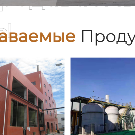
ы
аваемые
Проду