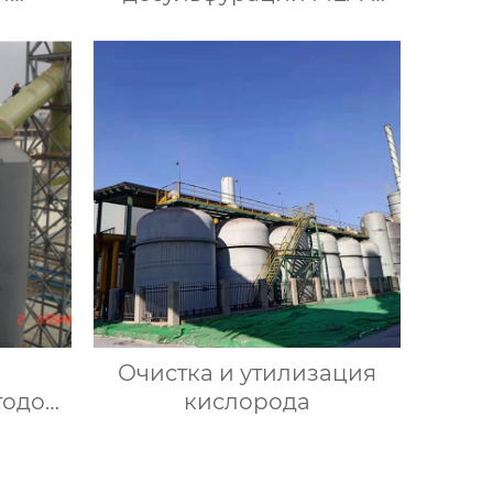
-
MDEA-NHD
ным
ом
Очистка и утилизация
тодом
кислорода
ти