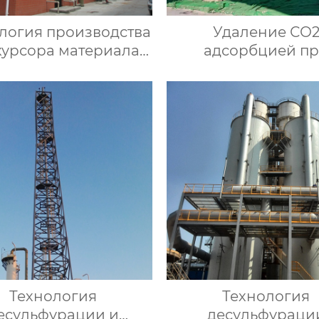
логия производства
Удаление СО
курсора материала
адсорбцией п
аккумулятора
переменном давл
Технология
Технология
есульфурации и
десульфураци