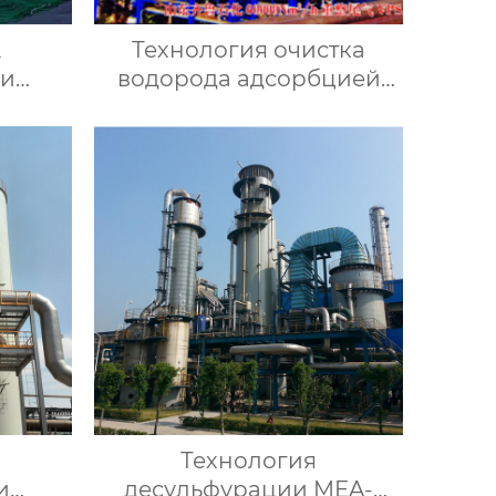
2
Технология очистка
ри
водорода адсорбцией
ении
при переменном
давлении
Технология
и
десульфурации MEA-