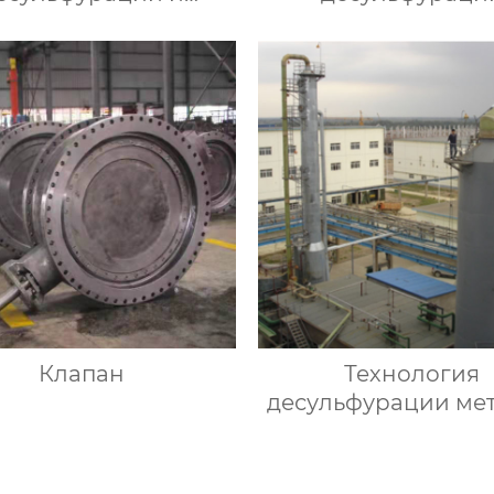
ления СО2 методом
окислительно
NHD
восстановитель
влажным метод
Клапан
Технология
десульфурации ме
ионной жидкос