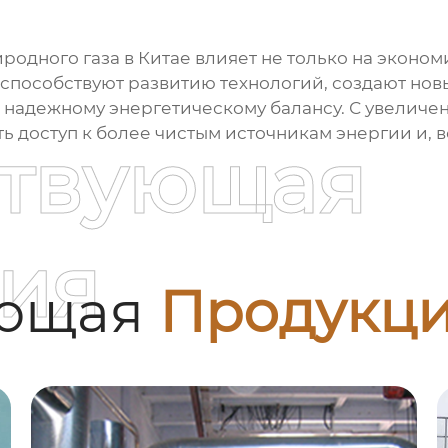
одного газа в Китае влияет не только на экономи
 способствуют развитию технологий, создают нов
и надежному энергетическому балансу. С увеличе
 доступ к более чистым источникам энергии и, 
ствующая
ия
ующая
Продукц