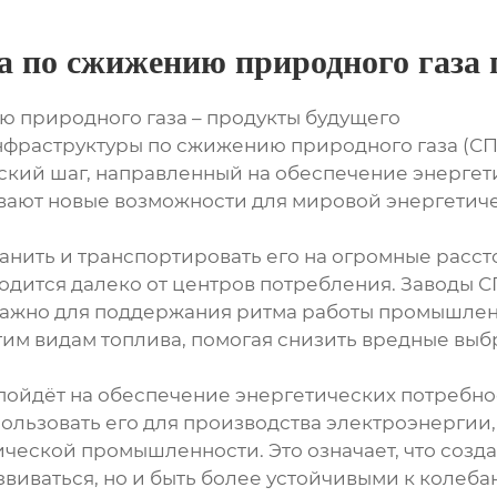
да по сжижению природного газа
ю природного газа – продукты будущего
нфраструктуры по сжижению природного газа (СПГ)
еский шаг, направленный на обеспечение энергет
вают новые возможности для мировой энергетиче
нить и транспортировать его на огромные рассто
аходится далеко от центров потребления. Заводы 
о важно для поддержания ритма работы промышле
угим видам топлива, помогая снизить вредные выб
ойдёт на обеспечение энергетических потребнос
ользовать его для производства электроэнергии
ической промышленности. Это означает, что соз
виваться, но и быть более устойчивыми к колеб