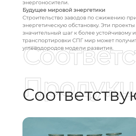
энергоносители.
Будущее мировой энергетики
Строительство заводов по сжижению прир
энергетическую обстановку. Эти проекты
значительный шаг к более устойчивому 
транспортировки СПГ мир может получить
Соответ
углеводородов модели развития.
Продукц
Соответств