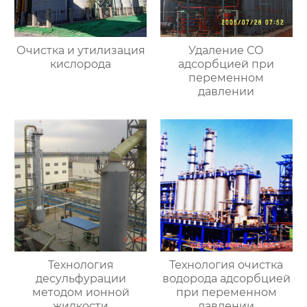
Очистка и утилизация
Удаление СО
кислорода
адсорбцией при
переменном
давлении
Технология
Технология очистка
десульфурации
водорода адсорбцией
методом ионной
при переменном
жидкости
давлении