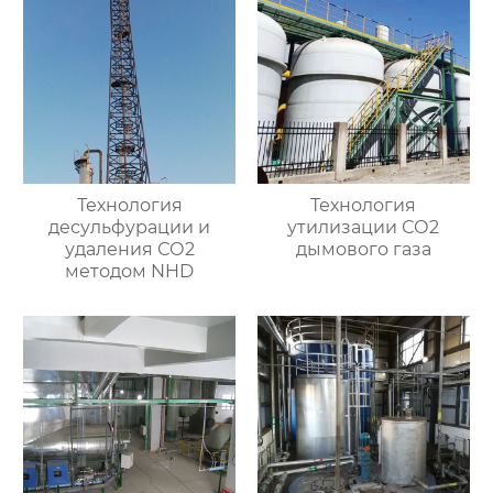
Технология
Технология
десульфурации и
утилизации СО2
удаления СО2
дымового газа
методом NHD