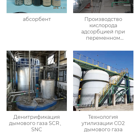
абсорбент
Производство
кислорода
адсорбцией при
переменном
давлении
Денитрификация
Технология
дымового газа SCR、
утилизации СО2
SNC
дымового газа