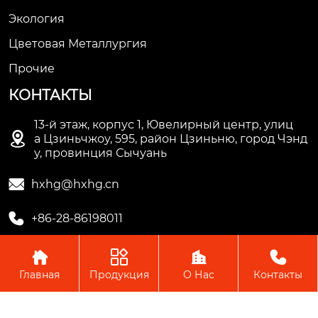
Экология
Цветовая Металлургия
Прочие
КОНТАКТЫ
13-й этаж, корпус 1, Ювелирный центр, улиц

а Цзиньчжоу, 595, район Цзиньню, город Чэнд
у, провинция Сычуань

hxhg@hxhg.cn

+86-28-86198011




Главная
Продукция
О Нас
Контакты
Copyright © ООО Чэнду Ичжи Технолоджи
Пожалуйста, оставьте нам сообщение
Пожалуйста, введите свой адрес