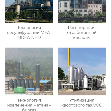
Технология
Регенерация
десульфурации MEA-
отработанной
MDEA-NHD
кислоты
Технология
Утилизация
извлечения метана –
хвостового газ VOC
биогаз