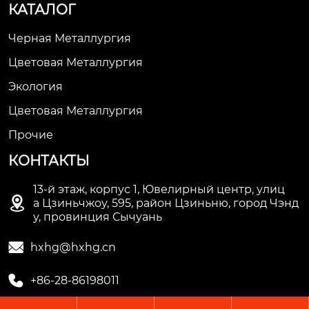
КАТАЛОГ
Черная Металлургия
Цветовая Металлургия
Экология
Цветовая Металлургия
Прочие
КОНТАКТЫ
13-й этаж, корпус 1, Ювелирный центр, улиц

а Цзиньчжоу, 595, район Цзиньню, город Чэнд
у, провинция Сычуань

hxhg@hxhg.cn

+86-28-86198011