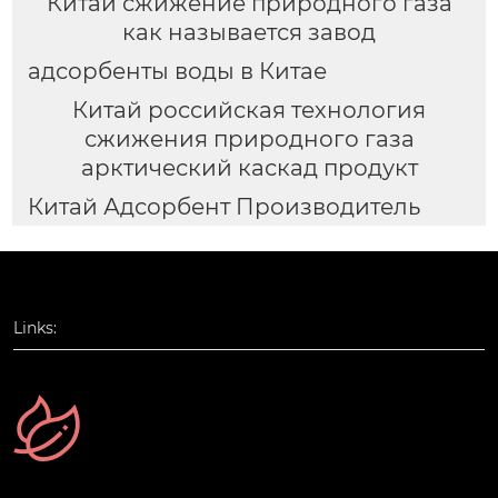
Китай сжижение природного газа
как называется завод
адсорбенты воды в Китае
Китай российская технология
сжижения природного газа
арктический каскад продукт
Китай Адсорбент Производитель
Links: