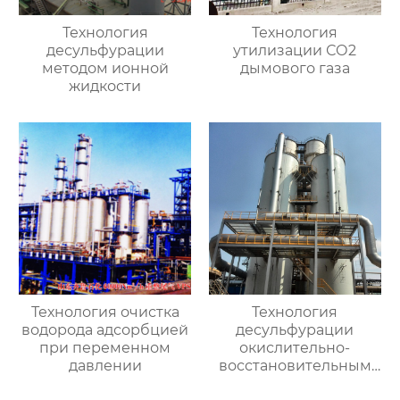
Технология
Технология
десульфурации
утилизации СО2
методом ионной
дымового газа
жидкости
Технология очистка
Технология
водорода адсорбцией
десульфурации
при переменном
окислительно-
давлении
восстановительным
влажным методом