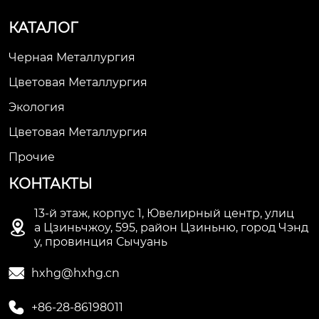
КАТАЛОГ
Черная Металлургия
Цветовая Металлургия
Экология
Цветовая Металлургия
Прочие
КОНТАКТЫ
13-й этаж, корпус 1, Ювелирный центр, улиц

а Цзиньчжоу, 595, район Цзиньню, город Чэнд
у, провинция Сычуань

hxhg@hxhg.cn

+86-28-86198011