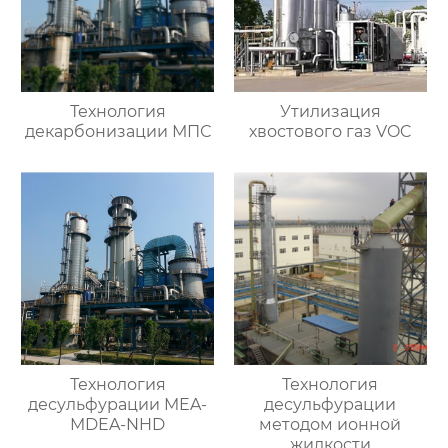
Технология
Утилизация
декарбонизации МПС
хвостового газ VOC
Технология
Технология
десульфурации MEA-
десульфурации
MDEA-NHD
методом ионной
жидкости