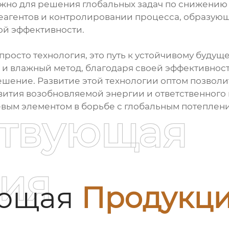
ажно для решения глобальных задач по снижению
реагентов и контролировании процесса, образу
ой эффективности.
просто технология, это путь к устойчивому буду
, и влажный метод, благодаря своей эффективнос
ешение. Развитие этой технологии оптом позволи
вития возобновляемой энергии и ответственного
вым элементом в борьбе с глобальным потеплен
ствующая
ия
ующая
Продукц