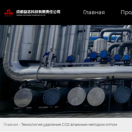
Главная
Про
Главная
-
Технология удаления СО2 влажным методом оптом