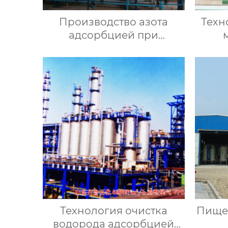
Производство азота
Техн
адсорбцией при
переменном давлении
Технология очистка
Пище
водорода адсорбцией