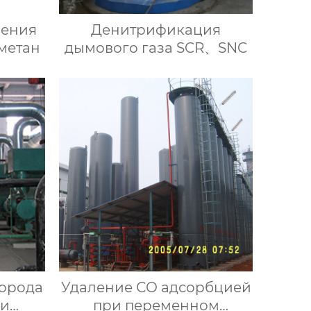
чения
Денитрификация
 метан
дымового газа SCR、SNC
орода
Удаление СО адсорбцией
ри
при переменном