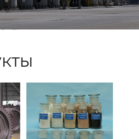
ые
кты