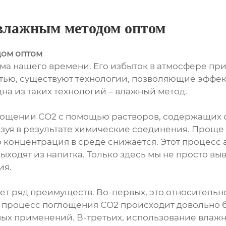
 влажным методом оптом
дом оптом
ема нашего времени. Его избыток в атмосфере пр
тью, существуют технологии, позволяющие эффекти
а из таких технологий – влажный метод.
глощении СО2 с помощью растворов, содержащих 
азуя в результате химические соединения. Проще
о концентрация в среде снижается. Этот процесс 
ыходят из напитка. Только здесь мы не просто выв
ия.
т ряд преимуществ. Во-первых, это относительн
, процесс поглощения СО2 происходит довольно б
 применений. В-третьих, использование влажно