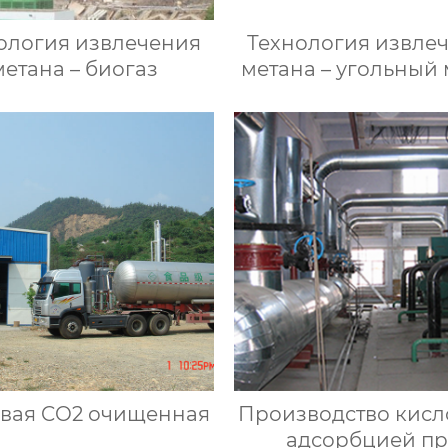
ология извлечения
Технология извле
метана – биогаз
метана – угольный
вая CO2 очищенная
Производство кисл
адсорбцией п