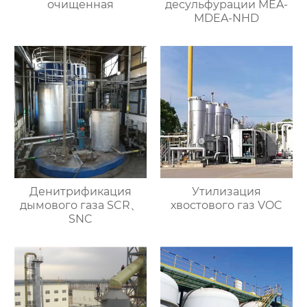
очищенная
десульфурации MEA-
MDEA-NHD
Денитрификация
Утилизация
дымового газа SCR、
хвостового газ VOC
SNC