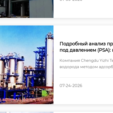
Подробный анализ пр
под давлением (PSA):
чистоты из газовых см
Компания Chengdu Yizhi Te
водорода методом адсорб
эффективно отделяет водо
07-24-2026