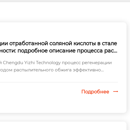
ии отработанной соляной кислоты в стале
ости: подробное описание процесса расп
разработанного компанией Chengdu Yizhi T
Chengdu Yizhi Technology процесс регенерации
тодом распылительного обжига эффективно
 соляную кислоту сталелитейной промышленн...
Подробнее
