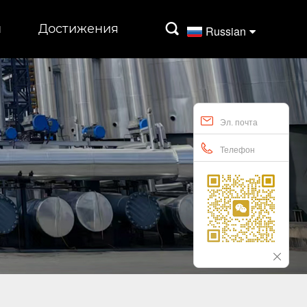
ы
Достижения

Russian
Эл. почта
Телефон