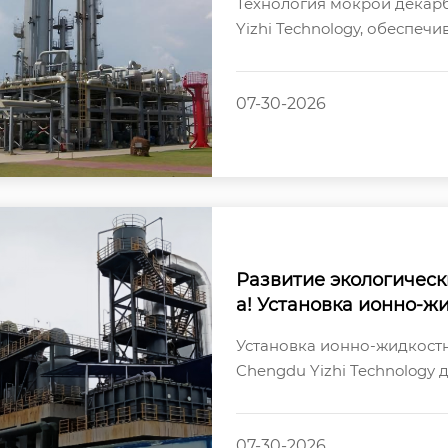
Технология мокрой декар
Yizhi Technology, обеспеч
декарбонизацию и десульф
07-30-2026
Развитие экологическ
а! Установка ионно-
ngdu Yizhi Technolog
Установка ионно-жидкост
спешно введена в экс
Chengdu Yizhi Technology 
успешно введена в эксплуа
07-30-2026