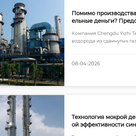
Помимо производства
ельные деньги? Пред
евого качества при и
Компания Chengdu Yizhi T
ов.
водорода из сдвинутых га
пищевого качества. Это ре
08-04-2026
Технология мокрой де
ой эффективности син
десульфуризация».