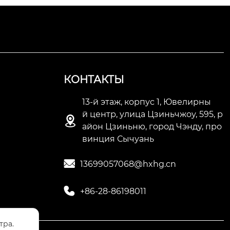
КОНТАКТЫ
13-й этаж, корпус 1, Ювелирны
й центр, улица Цзиньчжоу, 595, р

айон Цзиньню, город Чэнду, про
винция Сычуань

13699057068@hxhg.cn

+86-28-86198011
тра.