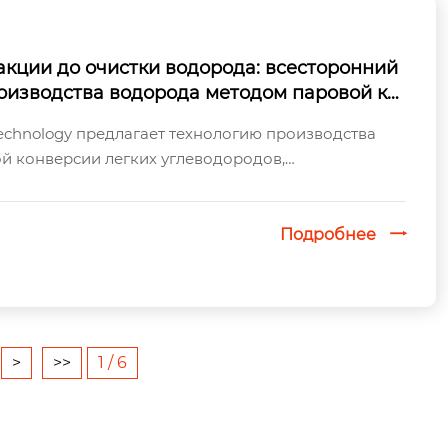
акции до очистки водорода: всесторонний
оизводства водорода методом паровой ко
рода от компании Chengdu Yizhi Technolog
echnology предлагает технологию производства
й конверсии легких углеводородов,
 от конверсии сырья ...
Подробнее

>
>>
1 / 6