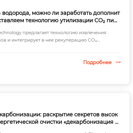
 водорода, можно ли заработать дополнит
ставляем технологию утилизации CO₂ пищ
звлечении водорода из конверсионных газ
echnology предлагает технологию извлечения
зов и интегрирует в нее рекуперацию CO₂
шение не только производит водород высоко...
Подробнее

карбонизации: раскрытие секретов высок
ергетической очистки «декарбонизация +