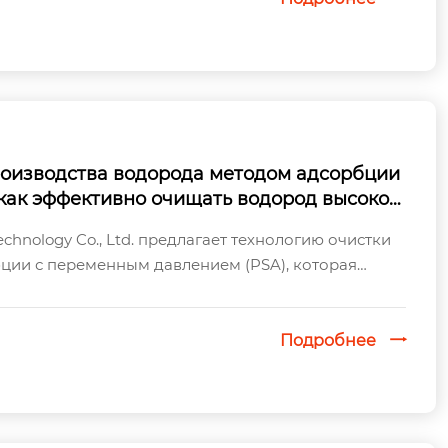
оизводства водорода методом адсорбции
 как эффективно очищать водород высокой
есей.
chnology Co., Ltd. предлагает технологию очистки
ции с переменным давлением (PSA), которая
род высокой чистоты от смешанных г...
Подробнее
