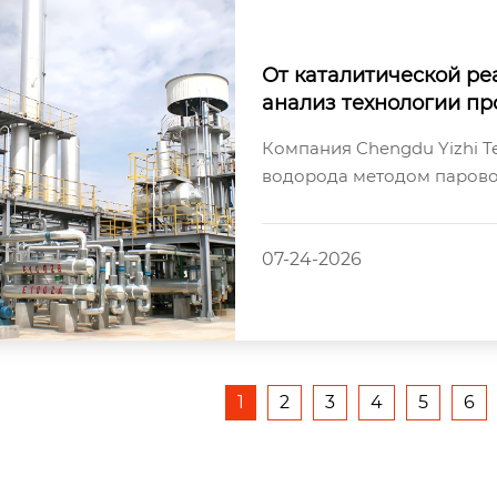
От каталитической ре
анализ технологии пр
нверсии легкого водо
Компания Chengdu Yizhi T
y.
водорода методом парово
охватывающую весь процесс
07-24-2026
1
2
3
4
5
6