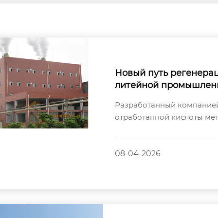
Новый путь регенерац
литейной промышленн
ылительного обжига, 
Разработанный компанией 
echnology.
отработанной кислоты ме
преобразует отработанную
08-04-2026