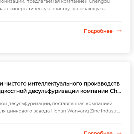
бонизации, предлагаемая компанией Chengdu
ивает синергетическую очистку, включающую
уризацию. Эта технология использует комби...
Подробнее

и чистого интеллектуального производств
жидкостной десульфуризации компании Che
y для цинковой промышленности Ваньяна у
ной десульфуризации, поставленная компанией
плуатацию.
для цинкового завода Henan Wanyang Zinc Industry,
таци...
Подробнее
