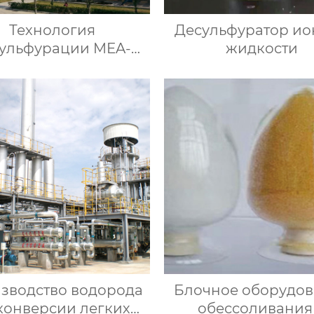
Технология
Десульфуратор и
ульфурации MEA-
жидкости
MDEA-NHD
зводство водорода
Блочное оборудо
конверсии легких
обессоливания