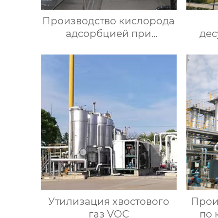
Производство кислорода
адсорбцией при
дес
переменном давлении
Утилизация хвостового
Прои
газ VOC
по 