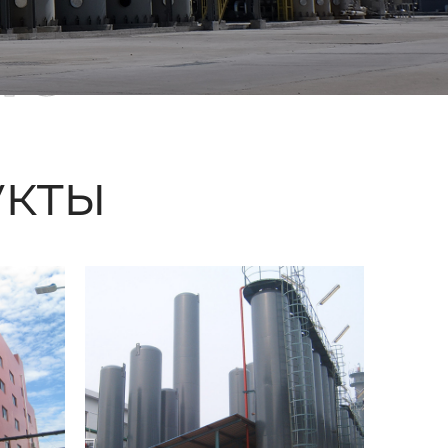
ые
кты