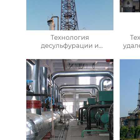
Технология
Те
десульфурации и
удал
удаления СО2 методом
се
NHD