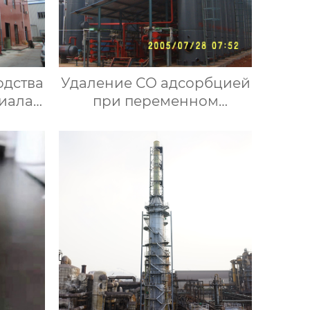
одства
Удаление СО адсорбцией
иала
при переменном
давлении