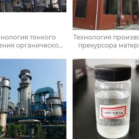
хнология тонкого
Технология произв
ения органической
прекурсора матер
ры угольного газа
аккумулятора