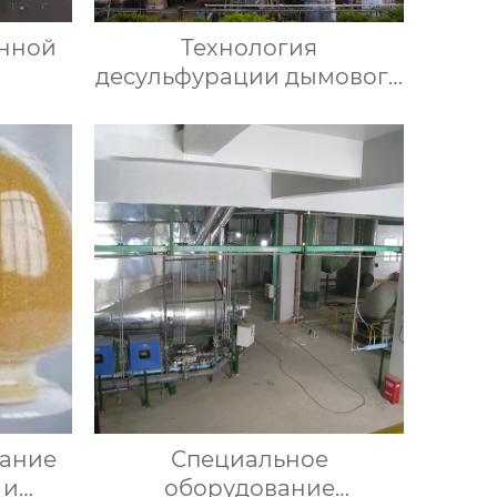
онной
Технология
десульфурации дымового
газа с помощью аммиака
вание
Специальное
 и
оборудование