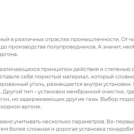
ый в различных отраслях промышленности. От чи
 до производства полупроводников. А значит, не
аргона.
 различающихся принципом действия и степенью 
тавьте себе пористый материал, который словно
рованный уголь, размещается внутри установки. Г
. Другой тип – установки мембранной очистки, г
он, но задерживающих другие газы. Выбор подхо
ходном аргоне.
ажно учитывать несколько параметров. Во-первы
 тем более сложная и дорогая установка понадоби