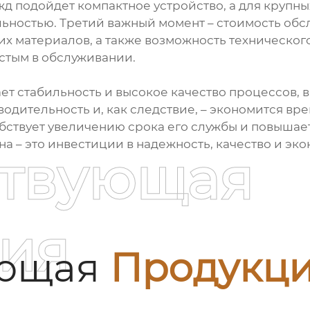
жд подойдет компактное устройство, а для круп
льностью. Третий важный момент – стоимость об
х материалов, а также возможность технического
стым в обслуживании.
ет стабильность и высокое качество процессов, в
одительность и, как следствие, – экономится вре
бствует увеличению срока его службы и повышает
на – это инвестиции в надежность, качество и эк
ствующая
ия
ующая
Продукц