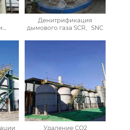
Денитрификация
и
дымового газа SCR、SNC
-
ным
ом
зации
Удаление СО2