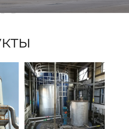
ые
кты