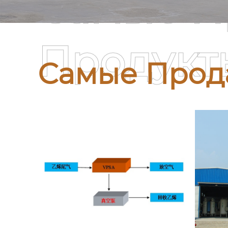
Самые П
Продукт
Самые Прод