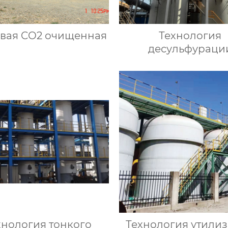
вая CO2 очищенная
Технология
десульфураци
окислительно
восстановитель
влажным метод
хнология тонкого
Технология утили