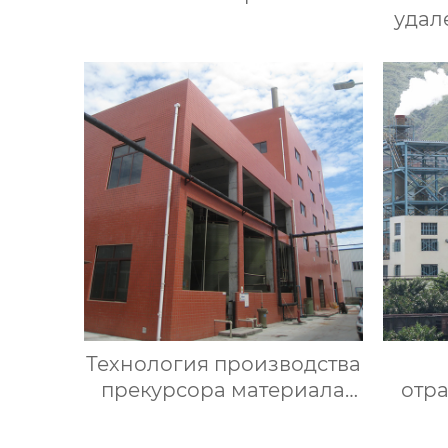
удал
се
Технология производства
прекурсора материала
отр
аккумулятора