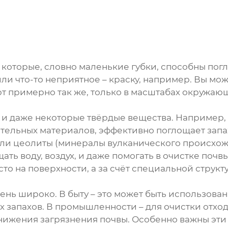
 которые, словно маленькие губки, способны по
ли что-то неприятное – краску, например. Вы може
 примерно так же, только в масштабах окружаю
и и даже некоторые твёрдые вещества. Например,
ительных материалов, эффективно поглощает запа
или цеолиты (минералы вулканического происхож
ать воду, воздух, и даже помогать в очистке поч
то на поверхности, а за счёт специальной структ
ь широко. В быту – это может быть использован
х запахов. В промышленности – для очистки отход
снижения загрязнения почвы. Особенно важны эти м