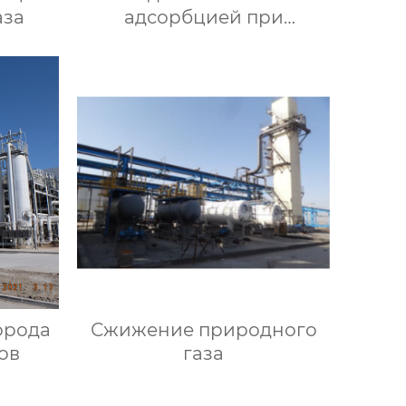
аза
адсорбцией при
переменном давлении
орода
Сжижение природного
ов
газа