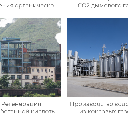
ения органической
СО2 дымового г
ры угольного газа
Регенерация
Производство вод
аботанной кислоты
из коксовых газ