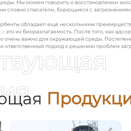
реды. Мы можем говорить о восстановлении экос
Они словно спасатели, борющиеся с загрязнениям
рбенты обладают ещё несколькими преимущества
– это их биоразлагаемость. После того, как адсо
что очень важно для окружающей среды. Постепен
ки ответственный подход к решению проблем заг
ствующая
ия
ующая
Продукц