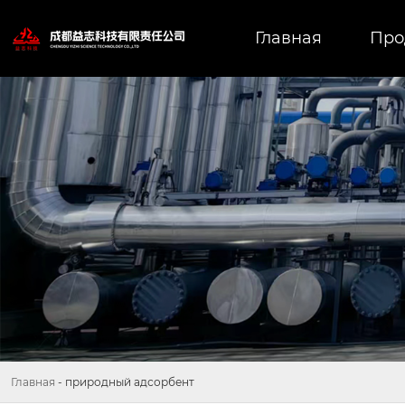
Главная
Про
Главная
-
природный адсорбент