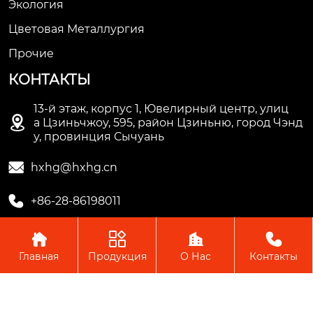
Экология
Цветовая Металлургия
Прочие
КОНТАКТЫ
13-й этаж, корпус 1, Ювелирный центр, улиц

а Цзиньчжоу, 595, район Цзиньню, город Чэнд
у, провинция Сычуань

hxhg@hxhg.cn

+86-28-86198011




Главная
Продукция
О Нас
Контакты
Copyright © ООО Чэнду Ичжи Технолоджи
Пожалуйста, оставьте нам сообщение
Пожалуйста, введите свой адрес
электронной почты, и мы ответим на