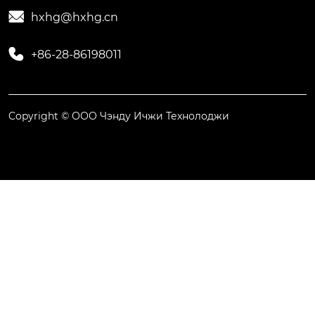

hxhg@hxhg.cn

+86-28-86198011
Copyright © ООО Чэнду Ичжи Технолоджи