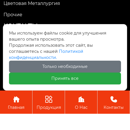
Цветовая Металлургия
Прочие
КОНТАКТЫ
Мы используем файлы cookie для улучшения
13-й этаж, корпус 1, Ювелирный центр, улиц
вашего опыта просмотра.

Продолжая использовать этот сайт, вы
а Цзиньчжоу, 595, район Цзиньню, город Чэнд
соглашаетесь с нашей
Политикой
у, провинция Сычуань
конфиденциальности.

Только необходимые
hxhg@hxhg.cn
Принять все

+86-28-86198011




Главная
Продукция
О Нас
Контакты
Copyright © ООО Чэнду Ичжи Технолоджи
Пожалуйста, оставьте нам сообщение
Пожалуйста, введите свой адрес
электронной почты, и мы ответим на