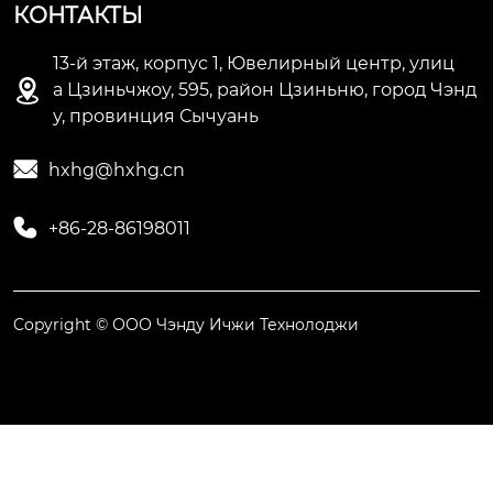
КОНТАКТЫ
13-й этаж, корпус 1, Ювелирный центр, улиц

а Цзиньчжоу, 595, район Цзиньню, город Чэнд
у, провинция Сычуань

hxhg@hxhg.cn

+86-28-86198011
Copyright © ООО Чэнду Ичжи Технолоджи