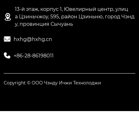
13-й этаж, корпус 1, Ювелирный центр, улиц

а Цзиньчжоу, 595, район Цзиньню, город Чэнд
у, провинция Сычуань

hxhg@hxhg.cn

+86-28-86198011
Copyright © ООО Чэнду Ичжи Технолоджи