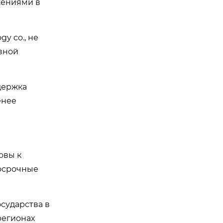
жениями в
gy co., не
авной
держка
енее
овы к
госрочные
осударства в
регионах