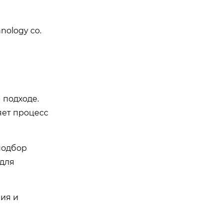
nology co.
 подходе.
яет процесс
подбор
 для
ния и