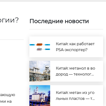
огии?
Последние новости
Китай: как работает
PSA-экспортер?
Китай: метанол в во
дород — технологи
и и экология?
Китай: метан из уго
ужающую
льных пластов — те
ыми на
хнологии и продукт