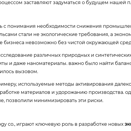
роцессом заставляют задуматься о будущем нашей п
сь с понимания необходимости снижения промышле
льсами стали не экологические требования, а эконо
ие бизнеса невозможно без чистой окружающей сред
исследование различных природных и синтетически
литы и даже наноматериалы. важно было найти балан
вилось вызовом.
примеру, используемые методы активирования далеко
работке материалов и удорожанию производства. од
не, позволили минимизировать эти риски.
logy co., играют ключевую роль в разработке новых
эк