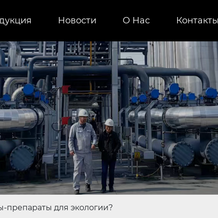
дукция
Новости
О Нас
Контакт
ы-препараты для экологии?