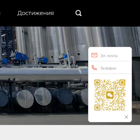
ы
Достижения

Эл. почта
Телефон