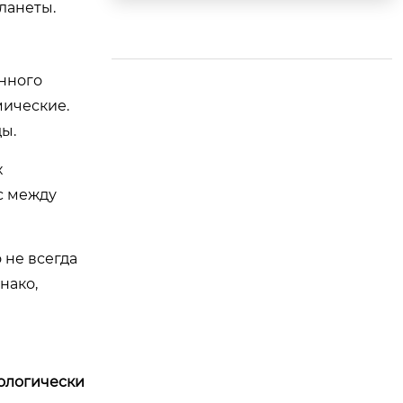
ланеты.
ы?
нного
мические.
ы.
х
с между
 не всегда
нако,
ологически