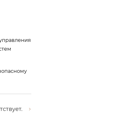
 управления
стем
езопасному
тствует.