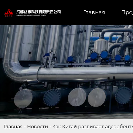
Главная
Про
Главная
-
Новости
-
Как Китай развивает адсорбент