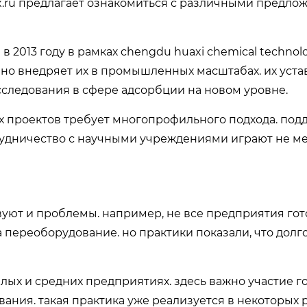
jhx.ru предлагает ознакомиться с различными предло
 в 2013 году в рамках chengdu huaxi chemical technolo
вно внедряет их в промышленных масштабах. их уст
сследования в сфере адсорбции на новом уровне.
их проектов требует многопрофильного подхода. под
удничество с научными учреждениями играют не м
уют и проблемы. например, не все предприятия гот
 переоборудование. но практики показали, что дол
лых и средних предприятиях. здесь важно участие г
ания. такая практика уже реализуется в некоторых 