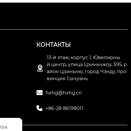
КОНТАКТЫ
13-й этаж, корпус 1, Ювелирны
й центр, улица Цзиньчжоу, 595, р

айон Цзиньню, город Чэнду, про
винция Сычуань

hxhg@hxhg.cn

+86-28-86198011
тра.