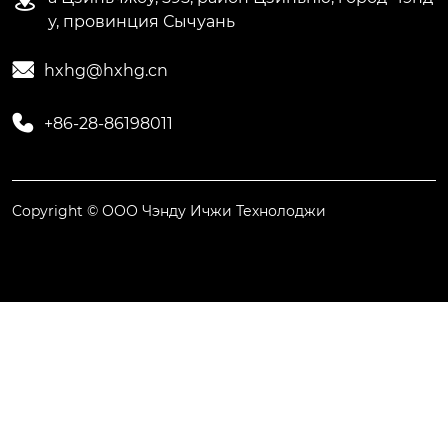
у, провинция Сычуань

hxhg@hxhg.cn

+86-28-86198011
Copyright © ООО Чэнду Ичжи Технолоджи