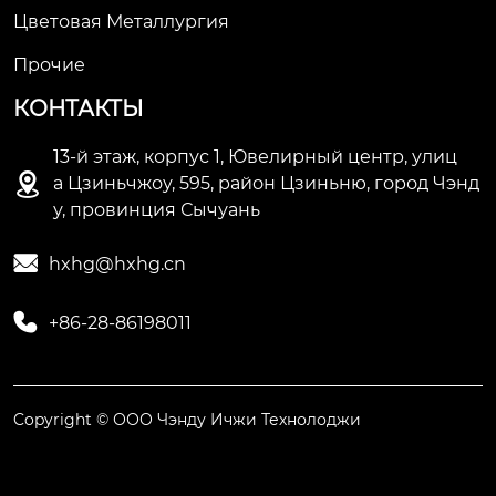
Цветовая Металлургия
Прочие
КОНТАКТЫ
13-й этаж, корпус 1, Ювелирный центр, улиц

а Цзиньчжоу, 595, район Цзиньню, город Чэнд
у, провинция Сычуань

hxhg@hxhg.cn

+86-28-86198011
Copyright © ООО Чэнду Ичжи Технолоджи