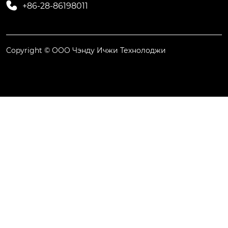

+86-28-86198011
Copyright © ООО Чэнду Ичжи Технолоджи