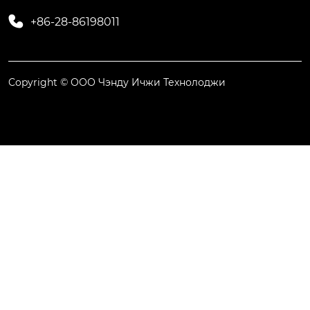

+86-28-86198011
Copyright © ООО Чэнду Ичжи Технолоджи