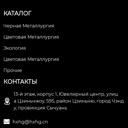
КАТАЛОГ
Черная Металлургия
Цветовая Металлургия
Экология
Цветовая Металлургия
Прочие
КОНТАКТЫ
13-й этаж, корпус 1, Ювелирный центр, улиц

а Цзиньчжоу, 595, район Цзиньню, город Чэнд
у, провинция Сычуань

hxhg@hxhg.cn