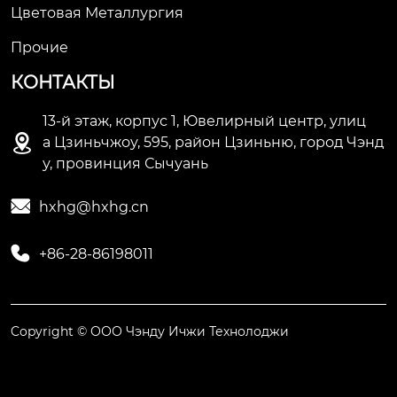
Цветовая Металлургия
Прочие
КОНТАКТЫ
13-й этаж, корпус 1, Ювелирный центр, улиц

а Цзиньчжоу, 595, район Цзиньню, город Чэнд
у, провинция Сычуань

hxhg@hxhg.cn

+86-28-86198011
Copyright © ООО Чэнду Ичжи Технолоджи