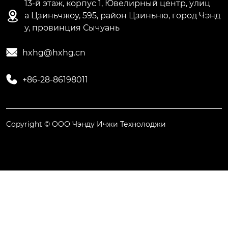
13-й этаж, корпус 1, Ювелирный центр, улиц

а Цзиньчжоу, 595, район Цзиньню, город Чэнд
у, провинция Сычуань

hxhg@hxhg.cn

+86-28-86198011
Copyright © ООО Чэнду Ичжи Технолоджи