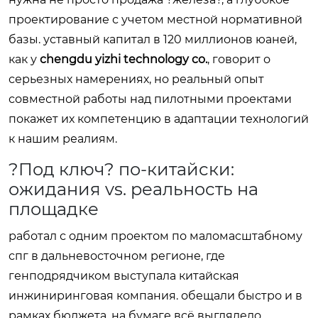
проектирование с учетом местной нормативной
базы. уставный капитал в 120 миллионов юаней,
как у
chengdu yizhi technology co.
, говорит о
серьезных намерениях, но реальный опыт
совместной работы над пилотными проектами
покажет их компетенцию в адаптации технологий
к нашим реалиям.
?Под ключ? по-китайски:
ожидания vs. реальность на
площадке
работал с одним проектом по маломасштабному
спг в дальневосточном регионе, где
генподрядчиком выступала китайская
инжиниринговая компания. обещали быстро и в
рамках бюджета. на бумаге всё выглядело